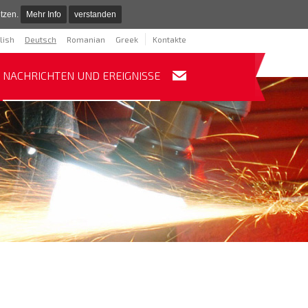
tzen.
Mehr Info
verstanden
lish
Deutsch
Romanian
Greek
Kontakte
NACHRICHTEN UND EREIGNISSE