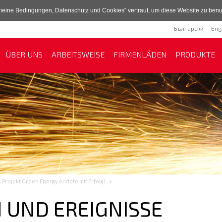
emeine Bedingungen, Datenschutz und Cookies“ vertraut, um diese Website zu benu
Български
Eng
ÜBER UNS
ARBEITSWEISE
FIRMENLÄDEN
PRODUKTE
 Projekt Green Energy endete mit Erfolg!
 UND EREIGNISSE