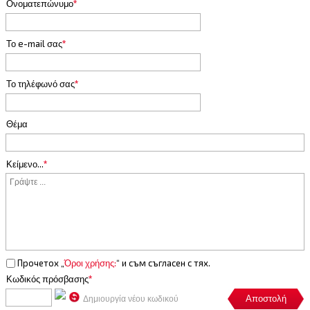
Ονοματεπώνυμο
*
Το e-mail σας
*
Το τηλέφωνό σας
*
Θέμα
Κείμενο...
*
Прочетох „
Όροι χρήσης:
“ и съм съгласен с тях.
Κωδικός πρόσβασης
*
Δημιουργία νέου κωδικού
Αποστολή