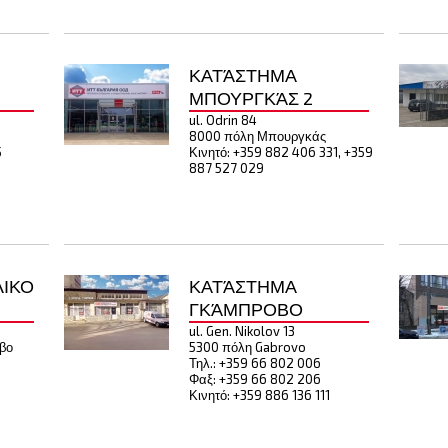
ΚΑΤΆΣΤΗΜΑ
ΜΠΟΥΡΓΚΆΣ 2
ul. Odrin 84
8000 πόλη Μπουργκάς
5
Κινητό: +359 882 406 331, +359
887 527 029
ΛΙΚΟ
ΚΑΤΆΣΤΗΜΑ
ΓΚΆΜΠΡΟΒΟ
ul. Gen. Nikolov 13
βο
5300 πόλη Gabrovo
3
Τηλ.: +359 66 802 006
Φαξ: +359 66 802 206
Κινητό: +359 886 136 111