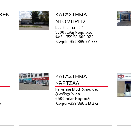
ΒΕΝ
ΚΑΤΆΣΤΗΜΑ
ΝΤΌΜΠΡΙΤΣ
.
bul. 3-ti mart 57
1
9300 πόλη Ντόμπριτς
Φαξ: +359 58 600 022
Κινητό: +359 885 771 555
ΚΑΤΆΣΤΗΜΑ
ΚΆΡΤΖΑΛΙ
Parvi mai blvd. δίπλα στο
ξενοδοχείο Ida
6600 πόλη Κάρτζαλι
5
Κινητό: +359 886 313 272