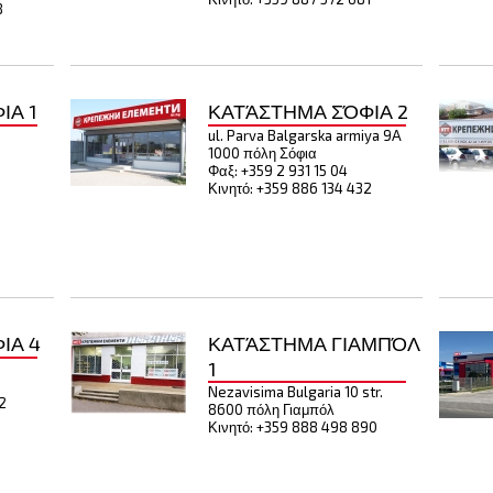
8
ΙΑ 1
ΚΑΤΆΣΤΗΜΑ ΣΌΦΙΑ 2
ul. Parva Balgarska armiya 9Α
1000 πόλη Σόφια
Φαξ: +359 2 931 15 04
Κινητό: +359 886 134 432
ΙΑ 4
ΚΑΤΆΣΤΗΜΑ ΓΙΑΜΠΌΛ
1
Nezavisima Bulgaria 10 str.
2
8600 πόλη Γιαμπόλ
Κινητό: +359 888 498 890