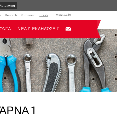
Κατανοητή
h
Deutsch
Romanian
Greek
Επικοινωνία
ΪΌΝΤΑ
ΝΈΑ & ΕΚΔΗΛΏΣΕΙΣ
ΆΡΝΑ 1