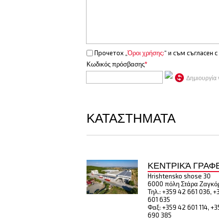
Прочетох „
Όροι χρήσης:
“ и съм съгласен с
Κωδικός πρόσβασης
*
Δημιουργία 
ΚΑΤΑΣΤΗΜΑΤΑ
ΚΕΝΤΡΙΚΆ ΓΡΑΦ
Hrishtensko shose 30
6000 πόλη Στάρα Ζαγκό
Τηλ.: +359 42 661 036, +
601 635
Φαξ: +359 42 601 114, +
690 385