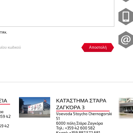
 тях.
νέου κωδικού
Αποστολή
ΕΊΑ
ΚΑΤΆΣΤΗΜΑ ΣΤΆΡΑ
ΖΑΓΚΌΡΑ 3
ρα
Voevoda Stoycho Chernogorski
359 42
51
6000 πόλη Στάρα Ζαγκόρα
359 42
Τηλ.: +359 42 600 582
Κινητό: +359 887 572 681