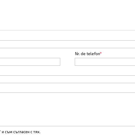
Nr. de telefon
*
“ и съм съгласен с тях.