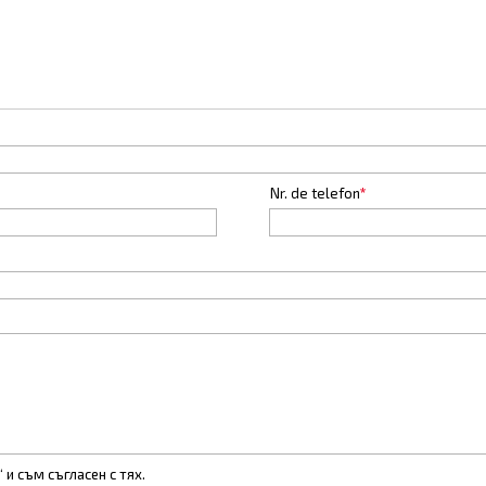
Nr. de telefon
*
“ и съм съгласен с тях.